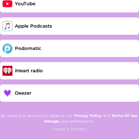
YouTube
Apple Podcasts
Podomatic
iHeart radio
Deezer
By using this service you agree to our
Privacy Policy
and
Terms Of Use
.
Manage
your permissions
Report a Problem