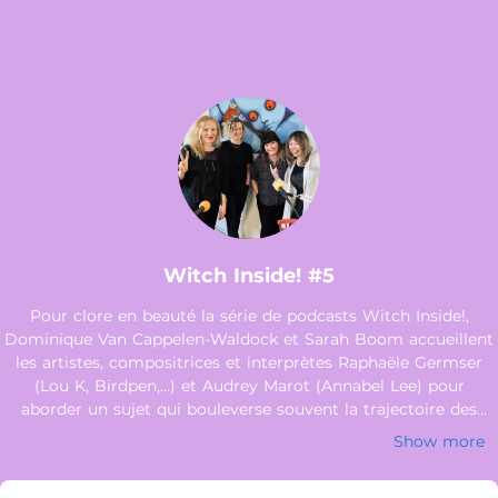
Witch Inside! #5
Pour clore en beauté la série de podcasts Witch Inside!,
Dominique Van Cappelen-Waldock et Sarah Boom accueillent
les artistes, compositrices et interprètes Raphaële Germser
(Lou K, Birdpen,…) et Audrey Marot (Annabel Lee) pour
aborder un sujet qui bouleverse souvent la trajectoire des
musiciennes : la maternité. Intitulé « Les mamans rockeuses
Show more
», cet épisode met en lumière les parcours inspirants