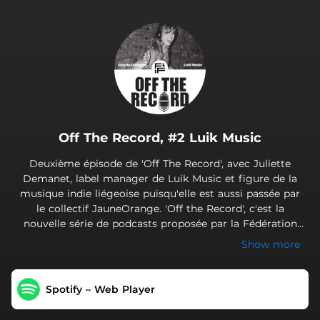
.
Off The Record, #2 Luik Music
Deuxième épisode de 'Off The Record', avec Juliette
Demanet, label manager de Luik Music et figure de la
musique indie liégeoise puisqu'elle est aussi passée par
le collectif JauneOrange. 'Off the Record', c'est la
nouvelle série de podcasts proposée par la Fédération
des Labels Indépendants Francophones pour découvrir le
Show more
parcours de ces irréductibles patrons et patronnes de
labels belges, derrière certains de vos disques
préférés. Interview et édition : Thomas
Spotify – Web Player
Ducres Enregistrement, son et montage : Benjamin
Schoos Voix générique : Lucie Rezsöhazy Visuels : Greg