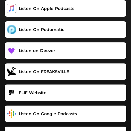
Ducres Enregistrement, son et montage : Benjamin
‎Listen On Apple Podcasts
Schoos Voix générique : Lucie RezsöhazyVisuels : Greg
Noël Produit par Freaksville Publishing SRLDistribué par
Freaksville Podcasts
Listen On Podomatic
Listen on Deezer
Listen On FREAKSVILLE
FLIF Website
Listen On Google Podcasts