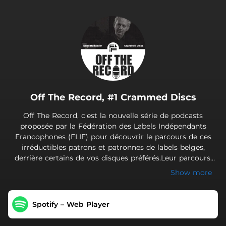
.
Off The Record, #1 Crammed Discs
Off The Record, c'est la nouvelle série de podcasts
proposée par la Fédération des Labels Indépendants
Francophones (FLIF) pour découvrir le parcours de ces
irréductibles patrons et patronnes de labels belges,
derrière certains de vos disques préférés.Leur parcours,
leurs amours et leurs emmerdes, ils et elles nous
Show more
racontent l'envers du décor, à la manière d'un disque
qu'on retournerait. Premier épisode avec Marc Hollander,
musicien, fondateur et gérant de Crammed Discs, le plus
Spotify – Web Player
ancien label belge indépendant encore en
activité.Interview et édition : Thomas