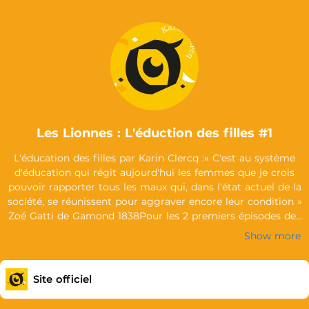
Les Lionnes : L'éduction des filles #1
L'éducation des filles par Karin Clercq :« C'est au système
d'éducation qui régit aujourd'hui les femmes que je crois
pouvoir rapporter tous les maux qui, dans l'état actuel de la
société, se réunissent pour aggraver encore leur condition »
Zoé Gatti de Gamond 1838Pour les 2 premiers épisodes des
Lionnes, j’ai choisi d’aborder ce thème essentiel qu’est
Show more
l’éducation des filles avec 3 femmes ni très timides, ni trop
sensibles, des femmes brillantes, indépendantes, intelligentes
et qui ont fait bouger les choses grâce à leur savoir et leurs
Site officiel
idées :Anne Morelli, historienne, Professeur émérite à l'ULB
spécialisée dans l’histoire des religions et des minorités,