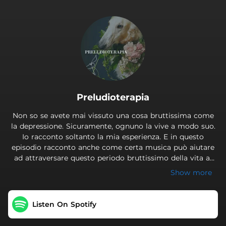
.
Preludioterapia
Non so se avete mai vissuto una cosa bruttissima come
la depressione. Sicuramente, ognuno la vive a modo suo.
Io racconto soltanto la mia esperienza. E in questo
episodio racconto anche come certa musica può aiutare
ad attraversare questo periodo bruttissimo della vita al
quale non è assicurato nessuno. Playlist “Preludioterapia”
Show more
In questo episodio state ascoltando: Alexander Scriabin.
Op. 74: Prelude No. 4. Evgeny Zarafiants. 2000. Alexander
Scriabin. Op. 22: Prelude No. 1 in G-Sharp Minor. Evgeny
Listen On Spotify
Zarafiants. 2000. Alexander Scriabin. Op. 9: Prelude No. 1
in C-Sharp Minor (for the Left Hand). Evgeny Zarafiants.