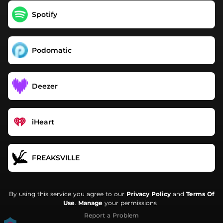
Spotify
Podomatic
Deezer
iHeart
FREAKSVILLE
By using this service you agree to our
Privacy Policy
and
Terms Of
Use
.
Manage
your permissions
Report a Problem