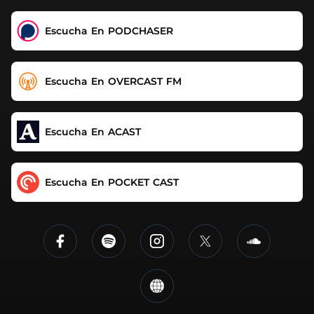
Escucha En PODCHASER
Escucha En OVERCAST FM
Escucha En ACAST
Escucha En POCKET CAST