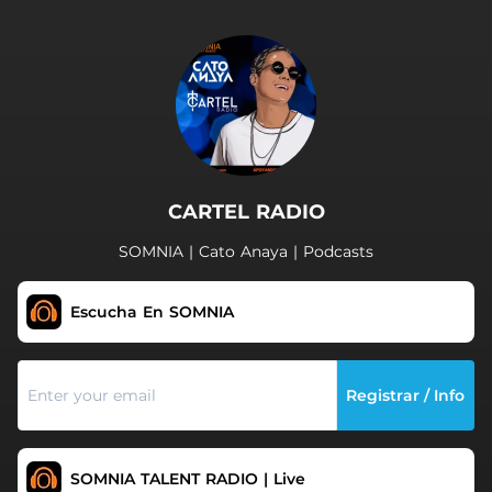
.
CARTEL RADIO
SOMNIA | Cato Anaya | Podcasts
Escucha En SOMNIA
Registrar / Info
SOMNIA TALENT RADIO | Live