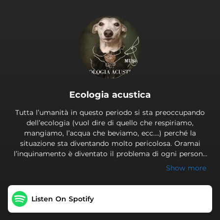
.
Ecologia acustica
Tutta l’umanità in questo periodo si sta preoccupando
dell’ecologia (vuol dire di quello che respiriamo,
mangiamo, l’acqua che beviamo, ecc….) perché la
situazione sta diventando molto pericolosa. Oramai
l’inquinamento è diventato il problema di ogni persona
vivente sulla terra. Ma se non pensiamo dei nostri
Show more
polmoni, stomaco, cuore, ma delle nostre orecchie (così
vicine al cervello a proposito), che cosa ascoltiamo? E
non possiamo dare la colpa a nessuno se ascoltando le
Listen On Spotify
schifezze inquiniamo la nostra mente e la nostra anima….