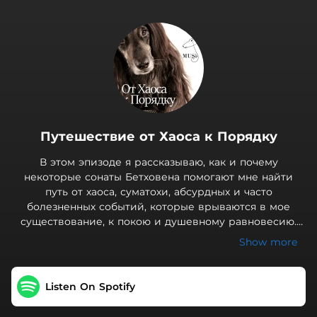
.
Путешествие от Хаоса к Порядку
В этом эпизоде я рассказываю, как и почему
некоторые сонаты Бетховена помогают мне найти
путь от хаоса, суматохи, абсурдных и часто
болезненных событий, которые врываются в мое
существование, к покою и душевному равновесию.
Плэйлист «От Хаоса к Порядку» В этом эпизоде вы
Show more
слушаете: Ludwig van Beethoven. Sonata No. 13 "Quasi
una Fantasia" in E-Flat Major, Op. 27 No. 1: II. Allegro
molto vivace. Paul Lewis. Beethoven. Piano Sonatas, Vol
Listen On Spotify
3. 2007 Ludwig van Beethoven. Sonata No. 13 "Quasi una
Fantasia" in E-Flat Major, Op. 27 No. 1: III. Adagio con